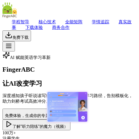
学程智导
核心技术
全能矩阵
学情追踪
真实故
事
下载体验
商务合作
免费下载
AI 赋能英语学习革新
FingerABC
让AI改变学习
深度感知孩子听说读写行为特征，实时优化学习路径，告别模板化，
助力剑桥考试高效冲分、英语能力全面进阶。
免费体验，生成你的专属学习地图
了解"听力陪练"的魔力（视频）
100万+
注册学生