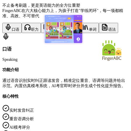
不止备考刷题，更是英语能力的全方位重塑
FingerABC在六大核心能力上，为孩子打造"学练闭环"，每一项都精
准、高效、不可替代
口语
听力
阅读
写作
单词
语法
口语
Speaking
功能介绍
通过语音识别实时纠正跟读发音，精准定位重音、语调等问题并给出
示范。内置仿真模考系统，AI考官即时评分并生成个性化提升报告。
核心特性
实时发音纠正
重音语调分析
AI模考评分