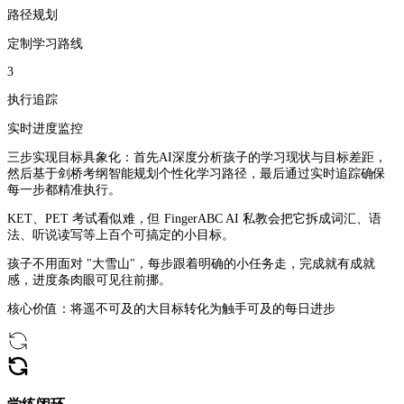
路径规划
定制学习路线
3
执行追踪
实时进度监控
三步实现目标具象化：
首先AI深度分析孩子的学习现状与目标差距，
然后基于剑桥考纲智能规划个性化学习路径，最后通过实时追踪确保
每一步都精准执行。
KET、PET 考试看似难
，但 FingerABC AI 私教会把它拆成词汇、语
法、听说读写等
上百个可搞定的小目标
。
孩子不用面对 "大雪山"，每步跟着明确的小任务走，
完成就有成就
感
，进度条肉眼可见往前挪。
核心价值：
将遥不可及的大目标转化为触手可及的每日进步