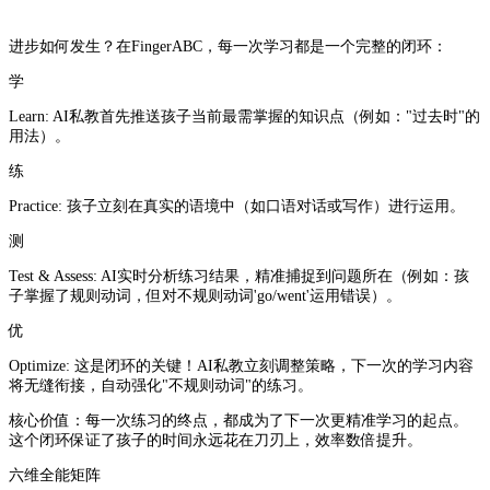
进步如何发生？在FingerABC，每一次学习都是一个完整的闭环：
学
Learn:
AI私教首先推送孩子当前最需掌握的知识点（例如："过去时"的
用法）。
练
Practice:
孩子立刻在真实的语境中（如口语对话或写作）进行运用。
测
Test & Assess:
AI实时分析练习结果，精准捕捉到问题所在（例如：孩
子掌握了规则动词，但对不规则动词'go/went'运用错误）。
优
Optimize:
这是闭环的关键！AI私教立刻调整策略，下一次的学习内容
将无缝衔接，自动强化"不规则动词"的练习。
核心价值：
每一次练习的终点，都成为了下一次更精准学习的起点。
这个闭环保证了孩子的时间永远花在刀刃上，效率数倍提升。
六维全能矩阵